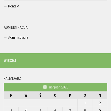
Kontakt
ADMINISTRACJA
Administracja
WIĘCEJ
KALENDARZ
sierpień 2026
P
W
Ś
C
P
S
N
1
2
3
4
5
6
7
8
9