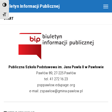
Biuletyn Informacji Publicznej
Toggle High Contrast
Skip to content
Toggle Font size
START
Publiczna Szkoła Podstawowa im. Jana Pawła II w Pawłowie
Pawłów 89, 27-225 Pawłów
tel. 41 272 16 23
psppawlow.edupage.org
e-mail: zspawlow@gmina-pawlow.pl